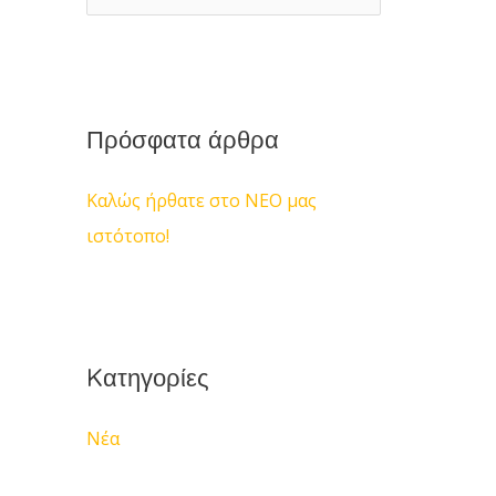
ν
α
ζ
ή
Πρόσφατα άρθρα
τ
Καλώς ήρθατε στο ΝΕΟ μας
η
ιστότοπο!
σ
η
γ
ι
Kατηγορίες
α
:
Νέα